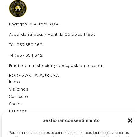
Bodegas La Aurora S.C.A.
Avda. de Europa, 7 Montilla Córdoba 14550
Tél: 957 650 362
Tél: 957 654 642
Email: administracion@bodegaslaaurora.com
BODEGAS LA AURORA
Inicio
Visítanos
Contacto
Socios
Usuarios
Blog
Gestionar consentimiento
INFORMACIÓN
Aviso Legal y Política de Privacidad
Para ofrecer las mejores experiencias, utilizamos tecnologías como las