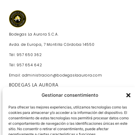
Bodegas La Aurora S.C.A.
Avda. de Europa, 7 Montilla Córdoba 14550
Tél: 957 650 362
Tél: 957 654 642
Email: administracion@bodegaslaaurora.com
BODEGAS LA AURORA
Inicio
Gestionar consentimiento
Visítanos
Contacto
Para ofrecer las mejores experiencias, utilizamos tecnologías como las
cookies para almacenar y/o acceder a la información del dispositivo. El
Socios
consentimiento de estas tecnologías nos permitirá procesar datos como
Actualidad
el comportamiento de navegación o las identificaciones únicas en este
INFORMACIÓN
sitio. No consentir o retirar el consentimiento, puede afectar
Aviso Legal y Política de Privacidad
negativamente a ciertas características y funciones.