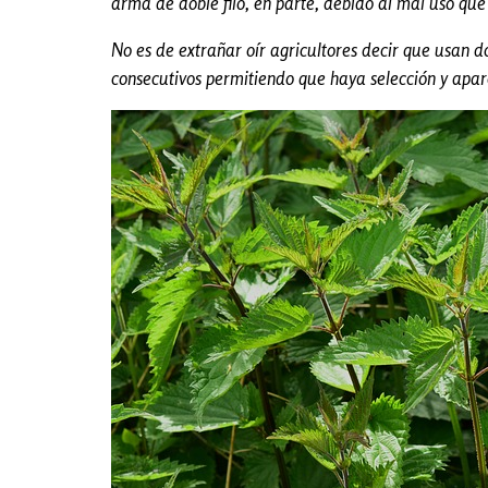
arma de doble filo, en parte, debido al mal uso que
No es de extrañar oír agricultores decir que usan 
consecutivos permitiendo que haya selección y apare