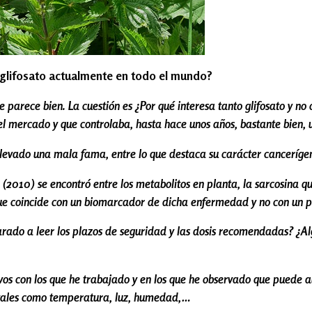
l glifosato actualmente en todo el mundo?
e parece bien. La cuestión es ¿Por qué interesa tanto glifosato y n
 el mercado y que controlaba, hasta hace unos años, bastante bien,
llevado una mala fama, entre lo que destaca su carácter canceríg
 (2010) se encontró entre los metabolitos en planta, la sarcosina q
ue coincide con un biomarcador de dicha enfermedad y no con un p
arado a leer los plazos de seguridad y las dosis recomendadas? ¿
ivos con los que he trabajado y en los que he observado que puede 
 tales como temperatura, luz, humedad,…