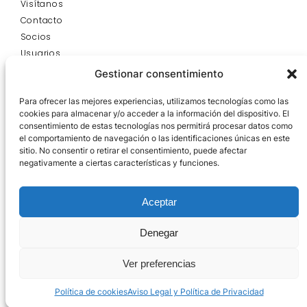
Visítanos
Contacto
Socios
Usuarios
Blog
Gestionar consentimiento
INFORMACIÓN
Aviso Legal y Política de Privacidad
Para ofrecer las mejores experiencias, utilizamos tecnologías como las
cookies para almacenar y/o acceder a la información del dispositivo. El
Bases Legales 21
consentimiento de estas tecnologías nos permitirá procesar datos como
Política de Cookies
el comportamiento de navegación o las identificaciones únicas en este
HORARIO DE TIENDA
sitio. No consentir o retirar el consentimiento, puede afectar
Lunes - Viernes:
negativamente a ciertas características y funciones.
9:00 - 20:00
Sábado:
Aceptar
9:00 - 14:00
HORARIO DE OFICINA
Denegar
Lunes - Viernes:
7:00 - 15:00
Ver preferencias
Sábado:
Cerrado
Política de cookies
Aviso Legal y Política de Privacidad