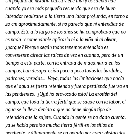
Un poquito de historia nunca viene mal y os cuento que
cuando yo era más pequeño recuerdo que era de buen
labrador realizarle a la tierra una labor profunda, en torno a
20 cm aproximadamente, si no parecía que ni entendías de
campo. Esto a lo largo de los años se ha comprobado que no
es nada recomendable aplicarlo ni a la
viña
ni al
olivar
,
¿porque? Porque según todos tenemos entendido es
conveniente airear las raíces de vez en cuando, pero de un
tiempo a esta parte, con la entrada de maquinaria en los
campos, han desaparecido poco a poco todos los bardales,
padrones, veredas… Vaya, todas las limitaciones que hacía
que el agua se fuera reteniendo y fuera perdiendo fuerza en
las pendientes. ¿Qué ha provocado esto?
La erosión
del
campo, que toda la tierra fértil que se saque con la
labor
, el
agua se la lleve debido a que no tiene ningún tipo de
retención que la sujete. Cuando la gente se ha dado cuenta,
ya se había perdido mucha tierra fértil en los sitios de
pendiente, y últimamente se ha optado por crear obstáculos