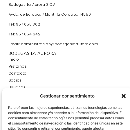
Bodegas La Aurora S.C.A.
Avda. de Europa, 7 Montilla Córdoba 14550
Tél: 957 650 362
Tél: 957 654 642
Email: administracion@bodegaslaaurora.com
BODEGAS LA AURORA
Inicio
Visítanos
Contacto
Socios
Usuarios
Blog
Gestionar consentimiento
INFORMACIÓN
Aviso Legal y Política de Privacidad
Para ofrecer las mejores experiencias, utilizamos tecnologías como las
cookies para almacenar y/o acceder a la información del dispositivo. El
Bases Legales 21
consentimiento de estas tecnologías nos permitirá procesar datos como
Política de Cookies
el comportamiento de navegación o las identificaciones únicas en este
HORARIO DE TIENDA
sitio. No consentir o retirar el consentimiento, puede afectar