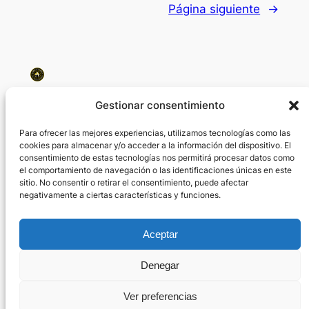
Página siguiente
→
Bodegas La Aurora
Gestionar consentimiento
Para ofrecer las mejores experiencias, utilizamos tecnologías como las
Expertos en elaboración de Aceite de Oliva Virgen
cookies para almacenar y/o acceder a la información del dispositivo. El
Extra, Vinos y Vinagres.
consentimiento de estas tecnologías nos permitirá procesar datos como
el comportamiento de navegación o las identificaciones únicas en este
sitio. No consentir o retirar el consentimiento, puede afectar
Acerca de
Privacidad
Social
negativamente a ciertas características y funciones.
Team
Privacy Policy
Facebook
History
Terms and Conditions
Instagram
Aceptar
Careers
Contact Us
Twitter/X
Denegar
Diseñado con
WordPress
Ver preferencias